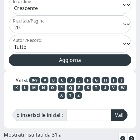
In ordine:
Risultati/Pagina
Autori/Record:
Vai a:
0-9
A
B
C
D
E
F
G
H
I
J
K
L
M
N
O
P
Q
R
S
T
U
V
W
X
Y
Z
o inserisci le iniziali:
Mostrati risultati da 31 a