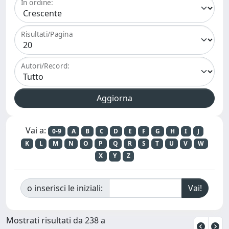
In ordine:
Risultati/Pagina
Autori/Record:
Vai a:
0-9
A
B
C
D
E
F
G
H
I
J
K
L
M
N
O
P
Q
R
S
T
U
V
W
X
Y
Z
o inserisci le iniziali:
Mostrati risultati da 238 a