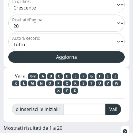
In ordine:
Risultati/Pagina
Autori/Record:
Vai a:
0-9
A
B
C
D
E
F
G
H
I
J
K
L
M
N
O
P
Q
R
S
T
U
V
W
X
Y
Z
o inserisci le iniziali:
Mostrati risultati da 1 a 20