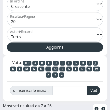
In ordine:
Risultati/Pagina
Autori/Record:
Vai a:
0-9
A
B
C
D
E
F
G
H
I
J
K
L
M
N
O
P
Q
R
S
T
U
V
W
X
Y
Z
o inserisci le iniziali:
Mostrati risultati da 7 a 26