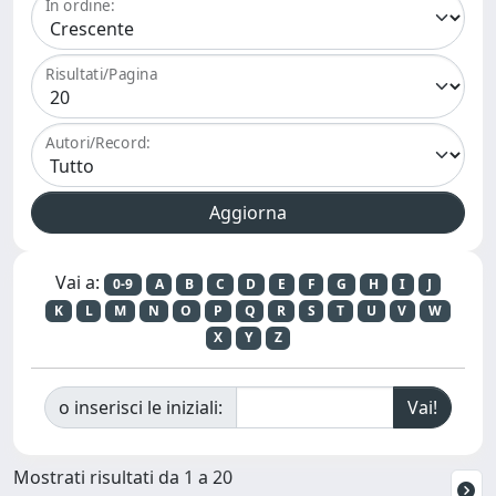
In ordine:
Risultati/Pagina
Autori/Record:
Vai a:
0-9
A
B
C
D
E
F
G
H
I
J
K
L
M
N
O
P
Q
R
S
T
U
V
W
X
Y
Z
o inserisci le iniziali:
Mostrati risultati da 1 a 20