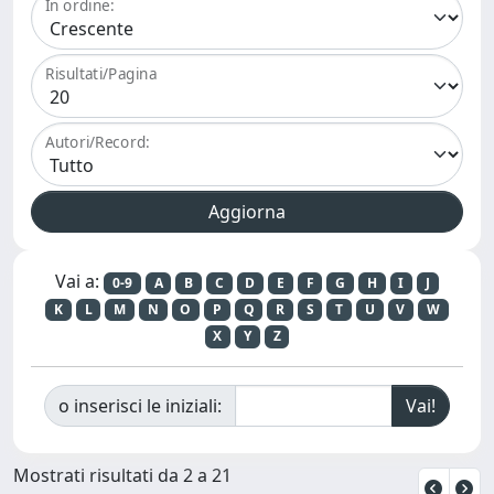
In ordine:
Risultati/Pagina
Autori/Record:
Vai a:
0-9
A
B
C
D
E
F
G
H
I
J
K
L
M
N
O
P
Q
R
S
T
U
V
W
X
Y
Z
o inserisci le iniziali:
Mostrati risultati da 2 a 21