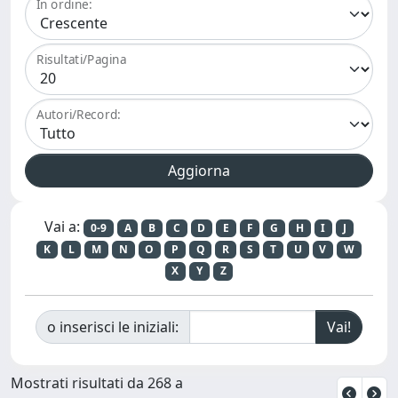
In ordine:
Risultati/Pagina
Autori/Record:
Vai a:
0-9
A
B
C
D
E
F
G
H
I
J
K
L
M
N
O
P
Q
R
S
T
U
V
W
X
Y
Z
o inserisci le iniziali:
Mostrati risultati da 268 a