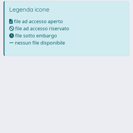
Legenda icone
file ad accesso aperto
file ad accesso riservato
file sotto embargo
nessun file disponibile
Powered by UNITESI
-
Info
Sistema
-
Licenza
-
Utilizzo dei
Copyright © 2026