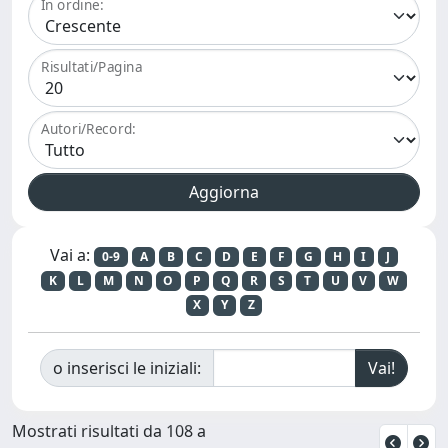
In ordine:
Risultati/Pagina
Autori/Record:
Vai a:
0-9
A
B
C
D
E
F
G
H
I
J
K
L
M
N
O
P
Q
R
S
T
U
V
W
X
Y
Z
o inserisci le iniziali:
Mostrati risultati da 108 a