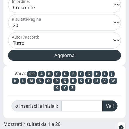
In ordine:
Risultati/Pagina
Autori/Record:
Vai a:
0-9
A
B
C
D
E
F
G
H
I
J
K
L
M
N
O
P
Q
R
S
T
U
V
W
X
Y
Z
o inserisci le iniziali:
Mostrati risultati da 1 a 20