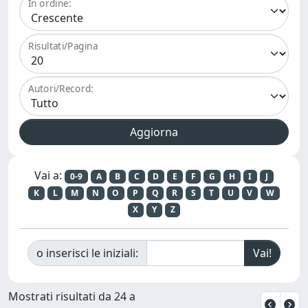
In ordine:
Risultati/Pagina
Autori/Record:
Vai a:
0-9
A
B
C
D
E
F
G
H
I
J
K
L
M
N
O
P
Q
R
S
T
U
V
W
X
Y
Z
o inserisci le iniziali:
Mostrati risultati da 24 a