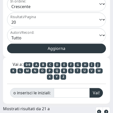
In ordine:
Risultati/Pagina
Autori/Record:
Vai a:
0-9
A
B
C
D
E
F
G
H
I
J
K
L
M
N
O
P
Q
R
S
T
U
V
W
X
Y
Z
o inserisci le iniziali:
Mostrati risultati da 21 a