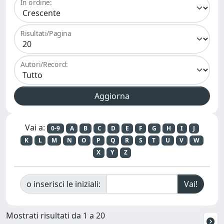
In ordine:
Risultati/Pagina
Autori/Record:
Vai a:
0-9
A
B
C
D
E
F
G
H
I
J
K
L
M
N
O
P
Q
R
S
T
U
V
W
X
Y
Z
o inserisci le iniziali:
Mostrati risultati da 1 a 20