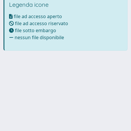
Legenda icone
file ad accesso aperto
file ad accesso riservato
file sotto embargo
nessun file disponibile
Powered by UNITESI
-
Info
Sistema
-
Licenza
-
Utilizzo dei
Copyright © 2026
cookie
-
Area riservata