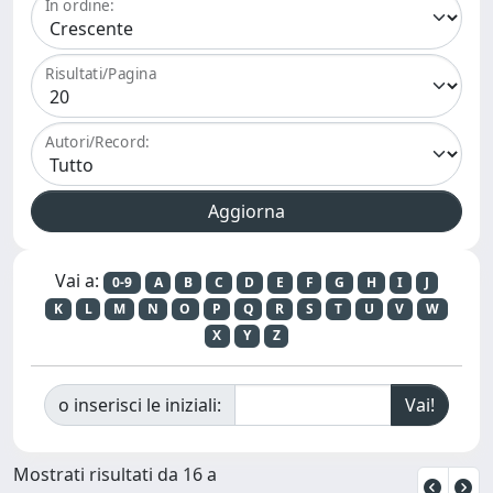
In ordine:
Risultati/Pagina
Autori/Record:
Vai a:
0-9
A
B
C
D
E
F
G
H
I
J
K
L
M
N
O
P
Q
R
S
T
U
V
W
X
Y
Z
o inserisci le iniziali:
Mostrati risultati da 16 a