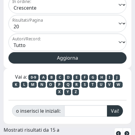
In ordine:
Risultati/Pagina
Autori/Record:
Vai a:
0-9
A
B
C
D
E
F
G
H
I
J
K
L
M
N
O
P
Q
R
S
T
U
V
W
X
Y
Z
o inserisci le iniziali:
Mostrati risultati da 15 a