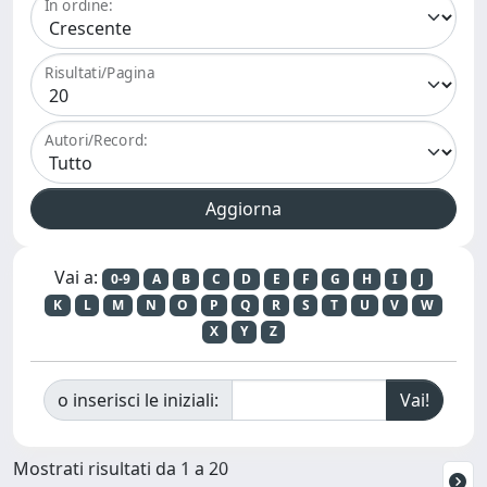
In ordine:
Risultati/Pagina
Autori/Record:
Vai a:
0-9
A
B
C
D
E
F
G
H
I
J
K
L
M
N
O
P
Q
R
S
T
U
V
W
X
Y
Z
o inserisci le iniziali:
Mostrati risultati da 1 a 20