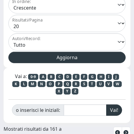
In ordine:
Risultati/Pagina
Autori/Record:
Vai a:
0-9
A
B
C
D
E
F
G
H
I
J
K
L
M
N
O
P
Q
R
S
T
U
V
W
X
Y
Z
o inserisci le iniziali:
Mostrati risultati da 161 a