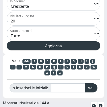
In ordine:
Risultati/Pagina
Autori/Record:
Vai a:
0-9
A
B
C
D
E
F
G
H
I
J
K
L
M
N
O
P
Q
R
S
T
U
V
W
X
Y
Z
o inserisci le iniziali:
Mostrati risultati da 144 a