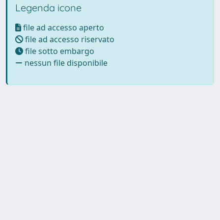
Legenda icone
file ad accesso aperto
file ad accesso riservato
file sotto embargo
nessun file disponibile
Powered by UNITESI
-
Info
Sistema
-
Licenza
-
Utilizzo dei
Copyright © 2026
cookie
-
Area riservata