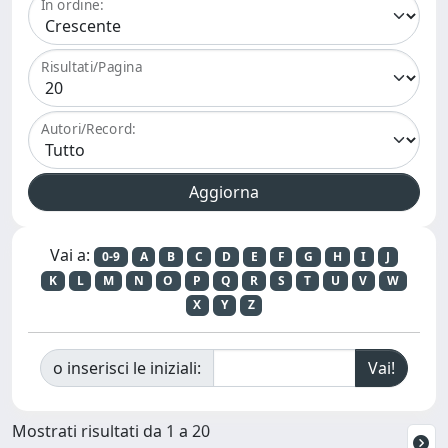
In ordine:
Risultati/Pagina
Autori/Record:
Vai a:
0-9
A
B
C
D
E
F
G
H
I
J
K
L
M
N
O
P
Q
R
S
T
U
V
W
X
Y
Z
o inserisci le iniziali:
Mostrati risultati da 1 a 20