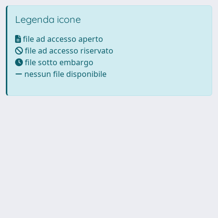
Legenda icone
file ad accesso aperto
file ad accesso riservato
file sotto embargo
nessun file disponibile
Powered by UNITESI
-
Info
Sistema
-
Licenza
-
Utilizzo dei
Copyright © 2026