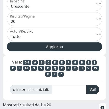
In ordine:
Risultati/Pagina
Autori/Record:
Vai a:
0-9
A
B
C
D
E
F
G
H
I
J
K
L
M
N
O
P
Q
R
S
T
U
V
W
X
Y
Z
o inserisci le iniziali:
Mostrati risultati da 1 a 20