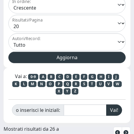
In ordine:
Risultati/Pagina
Autori/Record:
Vai a:
0-9
A
B
C
D
E
F
G
H
I
J
K
L
M
N
O
P
Q
R
S
T
U
V
W
X
Y
Z
o inserisci le iniziali:
Mostrati risultati da 26 a