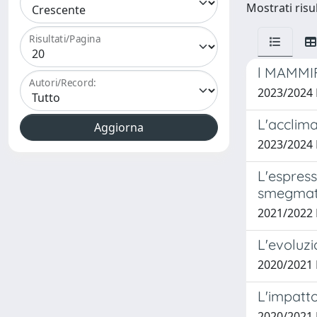
Mostrati risu
Risultati/Pagina
l MAMMIF
Autori/Record:
2023/2024 
L'acclim
2023/2024
L'espres
smegmatis
2021/2022 
L'evoluzi
2020/2021
L'impatto
2020/2021 