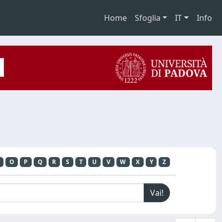
Home
Sfoglia
IT
Info
O
P
Q
R
S
T
U
V
W
X
Y
Z