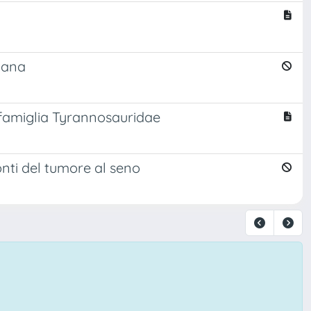
umana
la famiglia Tyrannosauridae
ronti del tumore al seno