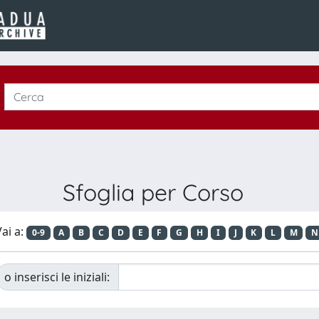
Sfoglia per Corso
ai a:
0-9
A
B
C
D
E
F
G
H
I
J
K
L
M
N
o inserisci le iniziali: