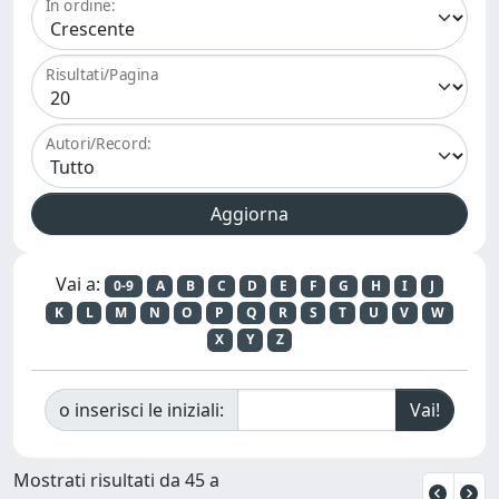
In ordine:
Risultati/Pagina
Autori/Record:
Vai a:
0-9
A
B
C
D
E
F
G
H
I
J
K
L
M
N
O
P
Q
R
S
T
U
V
W
X
Y
Z
o inserisci le iniziali:
Mostrati risultati da 45 a