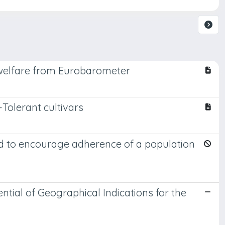
l welfare from Eurobarometer
olerant cultivars
ld to encourage adherence of a population
tial of Geographical Indications for the