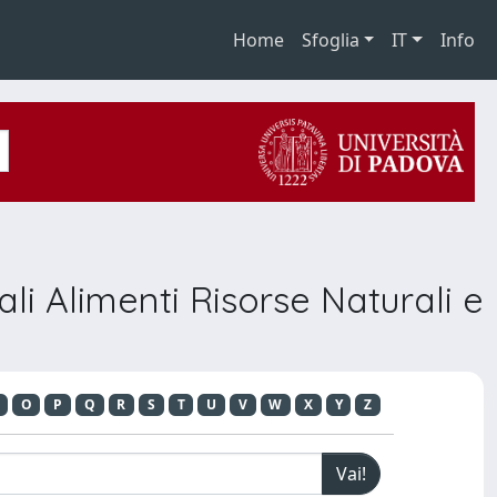
Home
Sfoglia
IT
Info
i Alimenti Risorse Naturali e
O
P
Q
R
S
T
U
V
W
X
Y
Z