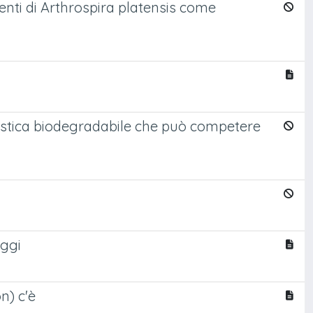
renti di Arthrospira platensis come
plastica biodegradabile che può competere
aggi
n) c'è