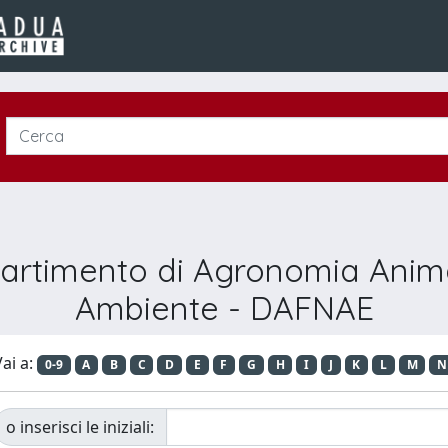
artimento di Agronomia Animal
Ambiente - DAFNAE
ai a:
0-9
A
B
C
D
E
F
G
H
I
J
K
L
M
N
o inserisci le iniziali: