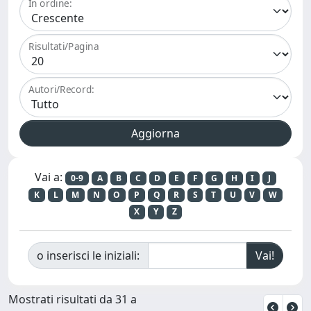
In ordine:
Risultati/Pagina
Autori/Record:
Vai a:
0-9
A
B
C
D
E
F
G
H
I
J
K
L
M
N
O
P
Q
R
S
T
U
V
W
X
Y
Z
o inserisci le iniziali:
Mostrati risultati da 31 a