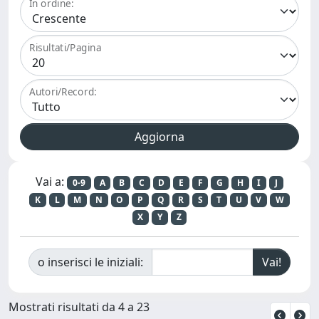
In ordine:
Risultati/Pagina
Autori/Record:
Vai a:
0-9
A
B
C
D
E
F
G
H
I
J
K
L
M
N
O
P
Q
R
S
T
U
V
W
X
Y
Z
o inserisci le iniziali:
Mostrati risultati da 4 a 23