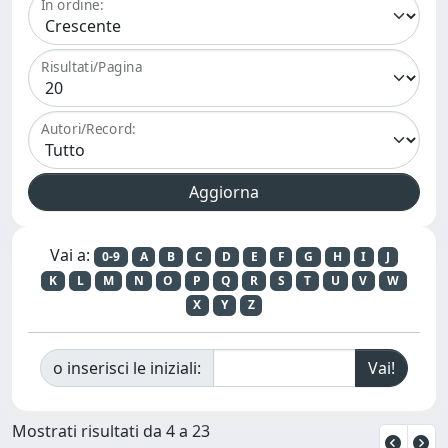
In ordine:
Risultati/Pagina
Autori/Record:
Vai a:
0-9
A
B
C
D
E
F
G
H
I
J
K
L
M
N
O
P
Q
R
S
T
U
V
W
X
Y
Z
o inserisci le iniziali:
Mostrati risultati da 4 a 23