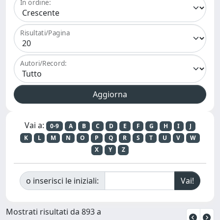
In ordine:
Risultati/Pagina
Autori/Record:
Vai a:
0-9
A
B
C
D
E
F
G
H
I
J
K
L
M
N
O
P
Q
R
S
T
U
V
W
X
Y
Z
o inserisci le iniziali:
Mostrati risultati da 893 a