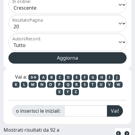
In ordine:
Risultati/Pagina
Autori/Record:
Vai a:
0-9
A
B
C
D
E
F
G
H
I
J
K
L
M
N
O
P
Q
R
S
T
U
V
W
X
Y
Z
o inserisci le iniziali:
Mostrati risultati da 92 a