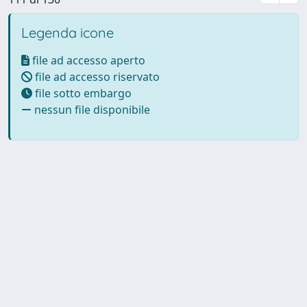
Legenda icone
file ad accesso aperto
file ad accesso riservato
file sotto embargo
nessun file disponibile
Powered by UNITESI
-
Info
Sistema
-
Licenza
-
Utilizzo dei
Copyright © 2026