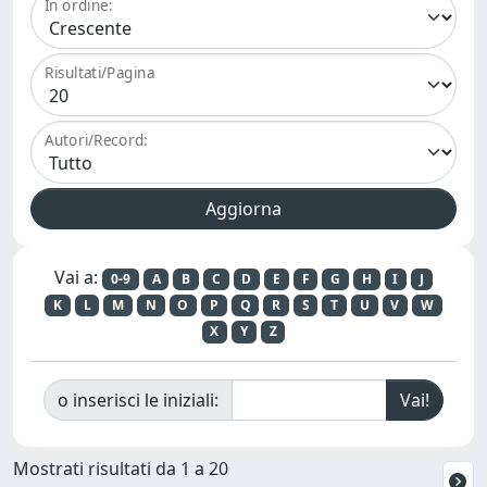
In ordine:
Risultati/Pagina
Autori/Record:
Vai a:
0-9
A
B
C
D
E
F
G
H
I
J
K
L
M
N
O
P
Q
R
S
T
U
V
W
X
Y
Z
o inserisci le iniziali:
Mostrati risultati da 1 a 20