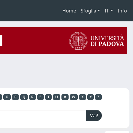
Home
Sfoglia
IT
Info
O
P
Q
R
S
T
U
V
W
X
Y
Z