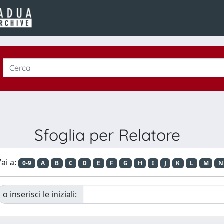
Sfoglia per Relatore
ai a:
0-9
A
B
C
D
E
F
G
H
I
J
K
L
M
N
o inserisci le iniziali: