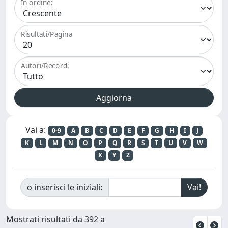
In ordine:
Risultati/Pagina
Autori/Record:
Vai a:
0-9
A
B
C
D
E
F
G
H
I
J
K
L
M
N
O
P
Q
R
S
T
U
V
W
X
Y
Z
o inserisci le iniziali:
Mostrati risultati da 392 a