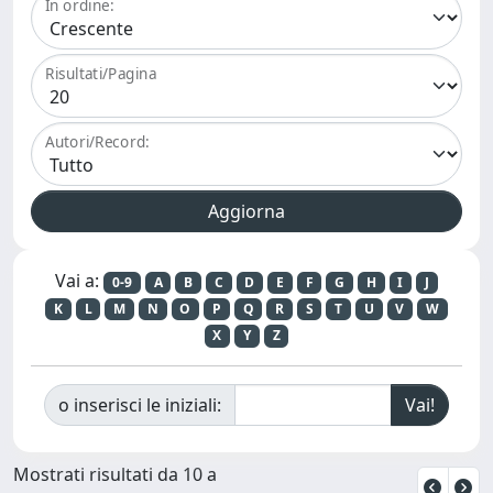
In ordine:
Risultati/Pagina
Autori/Record:
Vai a:
0-9
A
B
C
D
E
F
G
H
I
J
K
L
M
N
O
P
Q
R
S
T
U
V
W
X
Y
Z
o inserisci le iniziali:
Mostrati risultati da 10 a