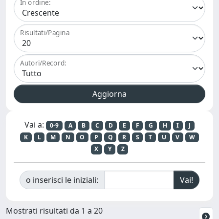
In ordine:
Risultati/Pagina
Autori/Record:
Vai a:
0-9
A
B
C
D
E
F
G
H
I
J
K
L
M
N
O
P
Q
R
S
T
U
V
W
X
Y
Z
o inserisci le iniziali:
Mostrati risultati da 1 a 20