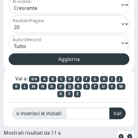
In ordine:
Risultati/Pagina
Autori/Record:
Vai a:
0-9
A
B
C
D
E
F
G
H
I
J
K
L
M
N
O
P
Q
R
S
T
U
V
W
X
Y
Z
o inserisci le iniziali:
Mostrati risultati da 11 a