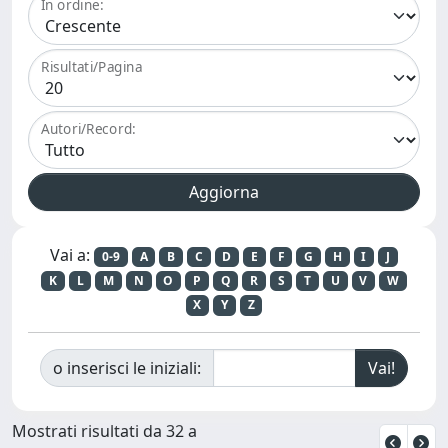
In ordine:
Risultati/Pagina
Autori/Record:
Vai a:
0-9
A
B
C
D
E
F
G
H
I
J
K
L
M
N
O
P
Q
R
S
T
U
V
W
X
Y
Z
o inserisci le iniziali:
Mostrati risultati da 32 a