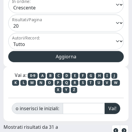
In ordine:
Risultati/Pagina
Autori/Record:
Vai a:
0-9
A
B
C
D
E
F
G
H
I
J
K
L
M
N
O
P
Q
R
S
T
U
V
W
X
Y
Z
o inserisci le iniziali:
Mostrati risultati da 31 a