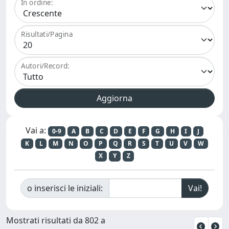
In ordine:
Risultati/Pagina
Autori/Record:
Vai a:
0-9
A
B
C
D
E
F
G
H
I
J
K
L
M
N
O
P
Q
R
S
T
U
V
W
X
Y
Z
o inserisci le iniziali:
Mostrati risultati da 802 a