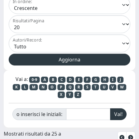
In ordine:
Risultati/Pagina
Autori/Record:
Vai a:
0-9
A
B
C
D
E
F
G
H
I
J
K
L
M
N
O
P
Q
R
S
T
U
V
W
X
Y
Z
o inserisci le iniziali:
Mostrati risultati da 25 a